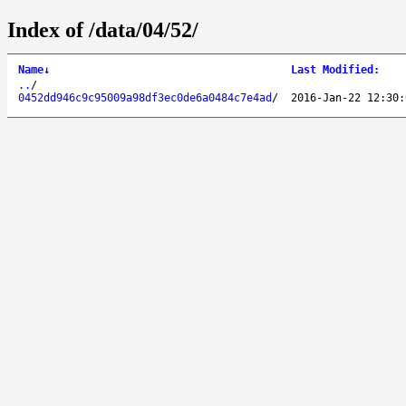
Index of /data/04/52/
Name
↓
Last Modified
:
..
/
0452dd946c9c95009a98df3ec0de6a0484c7e4ad
/
2016-Jan-22 12:30: