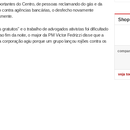
mportantes do Centro, de pessoas reclamando do gás e da
mo contra agências bancárias, o desfecho novamente
amente.
Shop
ratuitos" e o trabalho de advogados ativistas foi dificultado
o ao fim da noite, o major da PM Victor Fedrizzi disse que a
 a corporação agiu porque um grupo lançou rojões contra os
compar
veja to