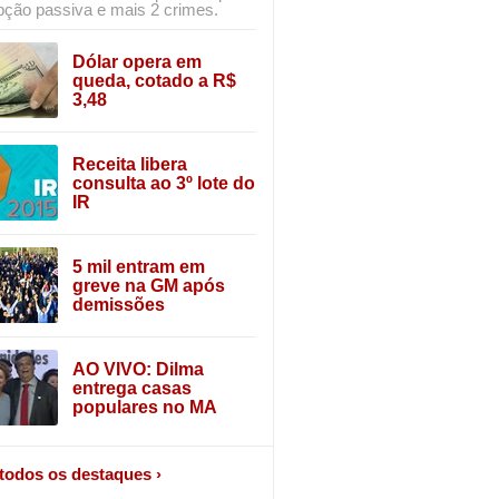
pção passiva e mais 2 crimes.
Dólar opera em
queda, cotado a R$
3,48
Receita libera
consulta ao 3º lote do
IR
5 mil entram em
greve na GM após
demissões
AO VIVO: Dilma
entrega casas
populares no MA
 todos os destaques ›