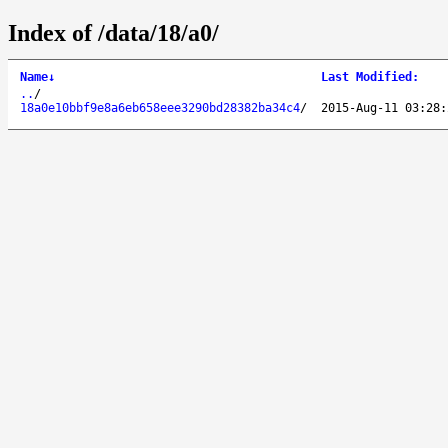
Index of /data/18/a0/
Name
↓
Last Modified
:
..
/
18a0e10bbf9e8a6eb658eee3290bd28382ba34c4
/
2015-Aug-11 03:28: