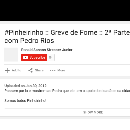
#Pinheirinho :: Greve de Fome :: 2ª Parte
com Pedro Rios
Ronald Sanson Stresser Junior
Subscribe
54
Add to
Share
More
Uploaded on Jan 30, 2012
Passem por lá e mostrem ao Pedro que ele tem o apoio do cidadão e da cidad
Somos todos Pinheirinho!
Somos todos Pedro Rios Leão!
SHOW MORE
"Domingo que passou é tudo menos um dia comum. Há uma semana, na mad
assistiu, em Pinheirinho, a saudação do governo paulista, e do Estado polici