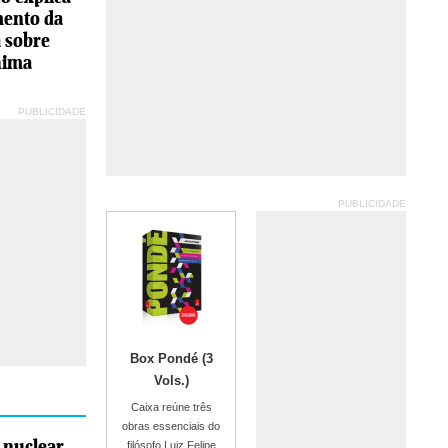
ento da
 sobre
hima
PUBLICIDADE
PUBLICIDADE
Box Pondé (3
Vols.)
Caixa reúne três
obras essenciais do
 nuclear
filósofo Luiz Felipe