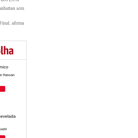
anhattan sem
Final, afirma
âmico
 e Hassan
Revelada
Koehl