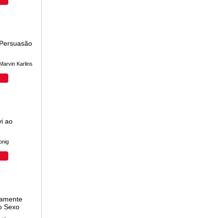
 Persuasão
Marvin Karlins
i ao
onig
camente
do Sexo