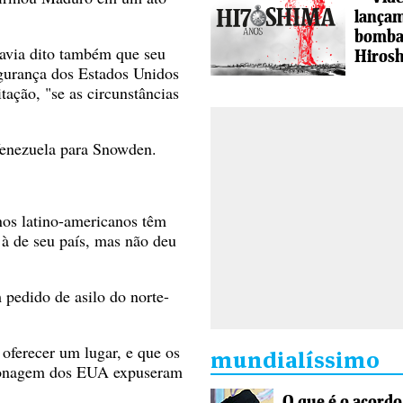
lançam
bomba
havia dito também que seu
Hiros
egurança dos Estados Unidos
ação, "se as circunstâncias
Venezuela para Snowden.
nos latino-americanos têm
à de seu país, mas não deu
pedido de asilo do norte-
 oferecer um lugar, e que os
mundialíssimo
ionagem dos EUA expuseram
O que é o acordo