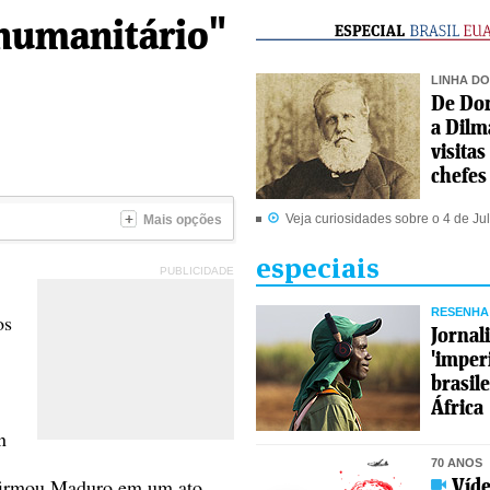
 humanitário"
LINHA D
De Do
a Dilm
visitas
chefes
Veja curiosidades sobre o 4 de J
Mais opções
especiais
PUBLICIDADE
RESENHA 
os
Jornal
'imper
brasile
África
n
70 ANOS
 afirmou Maduro em um ato
Víde