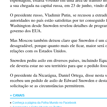
espionagem, estaria vivendo em uma área de trânsito n
a sua chegada na capital russa, em 23 de junho, vindo
O presidente russo, Vladimir Putin, se recusou a extrad
autoridades no país estão satisfeitas por ter conseguido f
Washington desde Snowden revelou detalhes de programa
governo dos EUA.
Mas Moscou também deixou claro que Snowden é um c
desagradável, porque quanto mais ele ficar, maior será 
relações com os Estados Unidos.
Snowden pediu asilo em diversos países, incluindo Equ
ele deveria estar no seu território para que o pedido foss
O presidente da Nicarágua, Daniel Ortega, disse nesta s
recebeu um pedido de asilo de Edward Snowden e desta
solicitação se as circunstâncias permitirem.
+ CANAIS
Conheça a página da Folha Mundo no Facebook