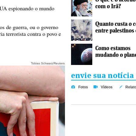
com o Irã?
s EUA espionando o mundo
Quanto custa o c
os de guerra, ou o governo
entre palestinos 
a terrorista contra o povo e
Como estamos
mudando o plan
Tobias Schwarz/Reuters
envie sua notícia
Fotos
Vídeos
Relat