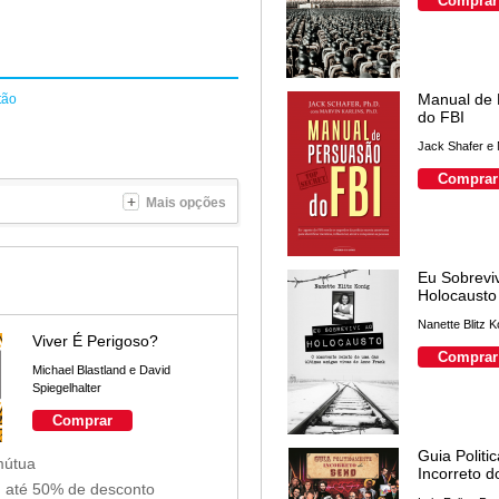
Comprar
Manual de
tão
do FBI
Jack Shafer e 
Comprar
Mais opções
Eu Sobreviv
Holocausto
Nanette Blitz K
Viver É Perigoso?
Comprar
Michael Blastland e David
Spiegelhalter
Comprar
Guia Politi
mútua
Incorreto 
m até 50% de desconto