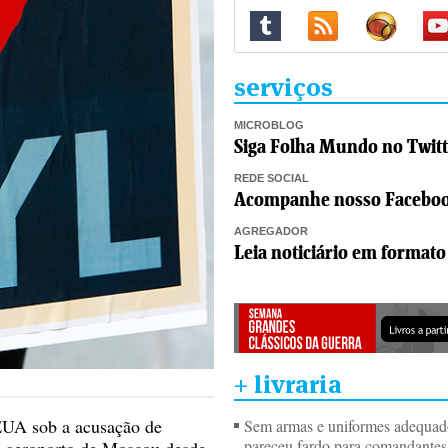
serviços
MICROBLOG
Siga Folha Mundo no Twitt
REDE SOCIAL
Acompanhe nosso Facebo
AGREGADOR
Leia noticiário em formato
+ livraria
EUA sob a acusação de
Sem armas e uniformes adequa
pareceu fardo para comandante