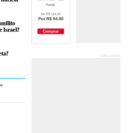
Pondé.
De
R$ 114,90
Por
R$ 94,90
onflito
e Israel?
Comprar
eta?
PUBLICIDADE
os