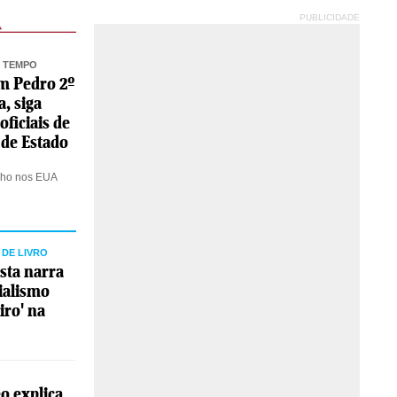
PUBLICIDADE
O TEMPO
m Pedro 2º
a, siga
 oficiais de
 de Estado
ulho nos EUA
DE LIVRO
ista narra
ialismo
iro' na
o explica