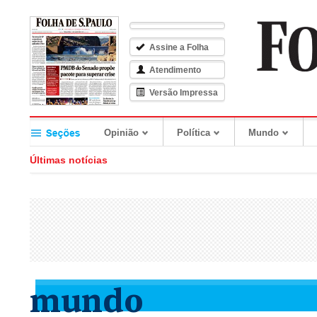
Saltar
Saltar
para
para
o
o
Assine a Folha
conteúdo
menu
principal
Atendimento
Versão Impressa
Opinião
Política
Mundo
Últimas notícias
mundo