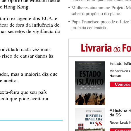
o aeroporto de Moscou desde
 de Hong Kong.
Mulheres atuaram no Projeto M
saber o propósito do plano
itar o ex-agente dos EUA, e
Papa Francisco precede o Juízo 
icar de fora da influência de
profecia centenária
s secretos de vigilância do
onvidado cada vez mais
o risco de causar danos às
Estado Isl
Michael Weiss
ador, mas a maioria diz que
Hassan
e aceito.
Comprar
exta-feira que seu país
cou que pode aceitar a
A História 
da SS
Robert Lewis 