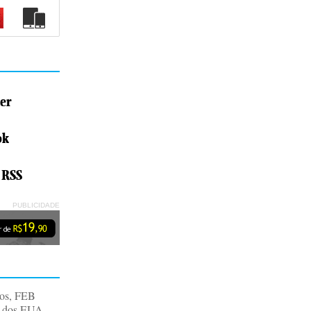
er
ok
 RSS
PUBLICIDADE
dos, FEB
s dos EUA