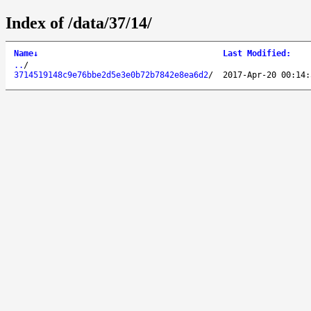
Index of /data/37/14/
Name
↓
Last Modified
:
..
/
3714519148c9e76bbe2d5e3e0b72b7842e8ea6d2
/
2017-Apr-20 00:14: