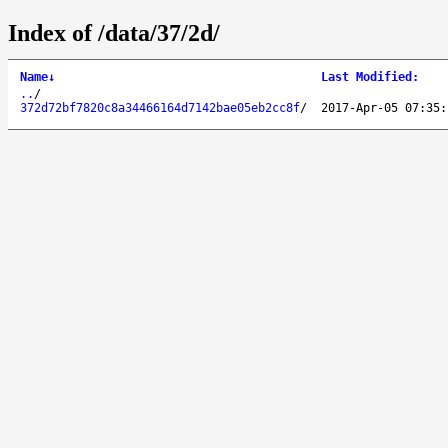
Index of /data/37/2d/
Name
↓
Last Modified
:
..
/
372d72bf7820c8a34466164d7142bae05eb2cc8f
/
2017-Apr-05 07:35: