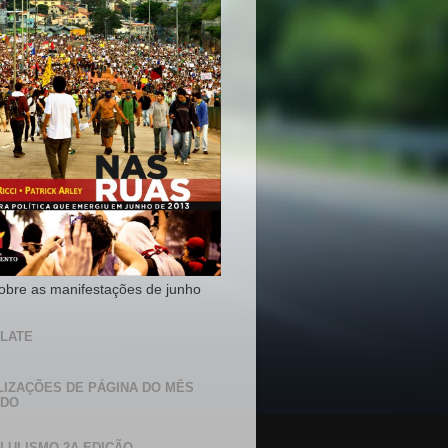
sobre as manifestações de junho
LATE
LIZAÇÕES DE PÁGINA DO MÊS
ADO
 LULISMO 2A EDIÇÃO