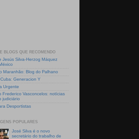
 E BLOGS QUE RECOMENDO
e Jesús Silva-Herzog Máquez
México
o Maranhão: Blog do Palhano
Cuba: Generacion Y
ia Urgente
o Frederico Vasconcelos: notícias
 judiciário
ara Desportistas
GENS POPULARES
José Silva é o novo
secretário do trabalho de