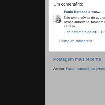
Um comentário:
Paulo Barbosa
disse...
Não tenha dúvida de que es
atraso autoritário, também m
certeza.
1 de novembro de 2013 10
Postar um comentário
Postagem mais recente
Assinar:
Postar comentários (Atom