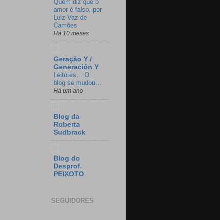
Quem diz que o
amor é falso, por
Luiz Vaz de
Camões
Há 10 meses
Geração Y /
Generación Y
Leitores… O
blog se mudou…
Há um ano
Blog da
Roberta
Sudbrack
Blog do
Desprof.
PEIXOTO
SEGUIDORES