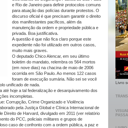
e Rio de Janeiro para definir protocolos comuns
para atuação das polícias durante protestos. O
discurso oficial é que precisam garantir o direito
dos manifestantes pacíficos, além da
manutenção da ordem e propriedade pública e
privada. Boa justificativa.
A questão é que não fica claro porque este
expediente não foi utilizado em outros casos,
muito mais graves.
O deputado Chico Alencar, em seu último
boletim do mandato, relembra os 564 mortos
(em nove dias) na chacina de maio de 2006
ocorrida em São Paulo. Ao menos 122 casos
foram de execução sumária. Não sei se você
Livro 
lo unificado de nada.
até hoje a tal federalização e desarquivamento dos
TRANS
ações incompletas.
ue: Corrupção, Crime Organizado e Violência
aborado pela Justiça Global e Clínica Internacional de
VISUA
 Direito de Harvard, divulgado em 2011 (ver relatório
PASS
ento do PCC, policiais militares e grupos de
loso caso de confronto com a ordem pública, a paz e
LIVRO