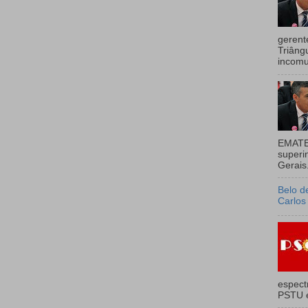
gerent
Triâng
incomu
EMATE
superi
Gerais.
Belo d
Carlos
espect
PSTU e