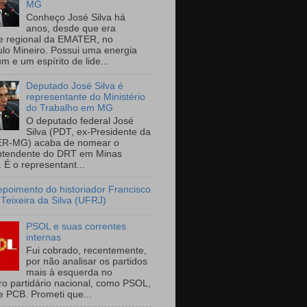
MG
Conheço José Silva há
anos, desde que era
e regional da EMATER, no
ulo Mineiro. Possui uma energia
m e um espírito de lide...
Deputado José Silva é
representante do Ministério
do Trabalho em MG
O deputado federal José
Silva (PDT, ex-Presidente da
R-MG) acaba de nomear o
ntendente do DRT em Minas
 É o representant...
epoimento do historiador Francisco
 Teixeira da Silva (UFRJ)
PSOL e suas correntes
internas
Fui cobrado, recentemente,
por não analisar os partidos
mais à esquerda no
ro partidário nacional, como PSOL,
 PCB. Prometi que...