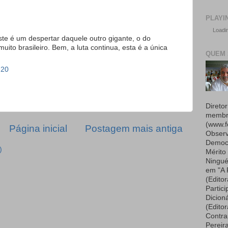
PLAYI
Loadin
te é um despertar daquele outro gigante, o do
uito brasileiro. Bem, a luta continua, esta é a única
QUEM 
:20
Diretor
membro
(www.f
Página inicial
Postagem mais antiga
Observ
Democr
)
Mérito
Ningué
em "A 
(Edito
Partici
Dicion
(Editor
Contra
Pereir