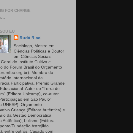
NG FOR CHANGE
g...
SOU EU
Rudá Ricci
Sociólogo, Mestre em
Ciências Políticas e Doutor
em Ciências Sociais.
 Geral do Instituto Cultiva e
 do Fórum Brasil do Orçamento
orumfbo.org.br). Membro do
atório Internacional da
acia Participativa. Prêmio Grande
 Educacional. Autor de "Terra de
m" (Editora Unicamp), co-autor
Participação em São Paulo"
ra UNESP), Orçamento
pativo Criança (Editora Autêntica) e
ário da Gestão Democrática
a Autêntica), Lulismo (Editora
ponto/Fundação Astrojildo
a), entre outros. Casado com