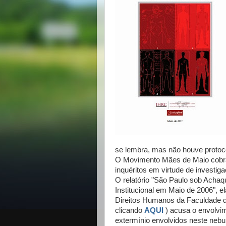
se lembra, mas não houve protoco
O Movimento Mães de Maio cobra 
inquéritos em virtude de investig
O relatório "São Paulo sob Achaq
Institucional em Maio de 2006", el
Direitos Humanos da Faculdade de
clicando
AQUI
) acusa o envolvim
extermínio envolvidos neste nebu