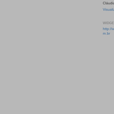
Cláudi
Visual
WIDGE
http:/
m.br