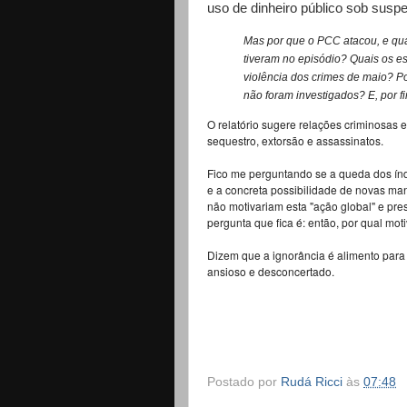
uso de dinheiro público sob suspe
Mas por que o PCC atacou, e qua
tiveram no episódio? Quais os 
violência dos crimes de maio? Po
não foram investigados? E, por f
O relatório sugere relações criminosas
sequestro, extorsão e assassinatos.
Fico me perguntando se a queda dos ín
e a concreta possibilidade de novas ma
não motivariam esta "ação global" e pr
pergunta que fica é: então, por qual mo
Dizem que a ignorância é alimento para
ansioso e desconcertado.
Postado por
Rudá Ricci
às
07:48