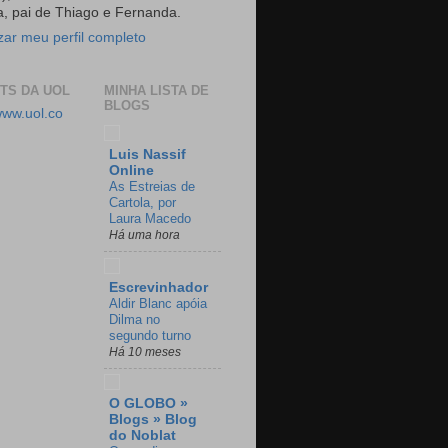
a, pai de Thiago e Fernanda.
izar meu perfil completo
TS DA UOL
MINHA LISTA DE
BLOGS
/www.uol.co
Luis Nassif
Online
As Estreias de
Cartola, por
Laura Macedo
Há uma hora
Escrevinhador
Aldir Blanc apóia
Dilma no
segundo turno
Há 10 meses
O GLOBO »
Blogs » Blog
do Noblat