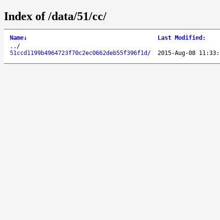
Index of /data/51/cc/
Name
↓
Last Modified
:
..
/
51ccd1199b4964723f70c2ec0662deb55f396f1d
/
2015-Aug-08 11:33: