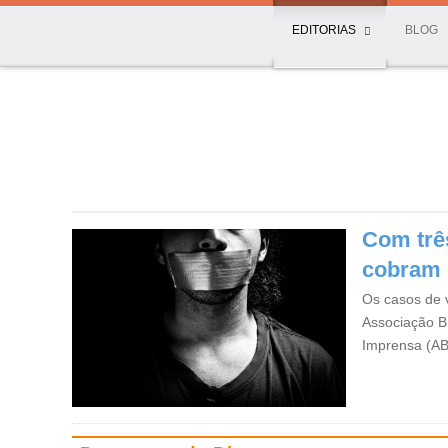
EDITORIAS
BLOG
Com trê
cobram 
Os casos de v
Associação Br
Imprensa (AB