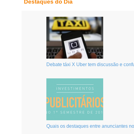
Destaques do Dia
Debate táxi X Uber tem discussão e conf
Quais os destaques entre anunciantes no