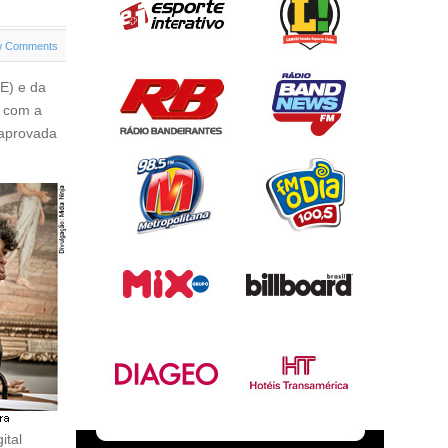
w Comments
E) e da
o com a
 aprovada
ital