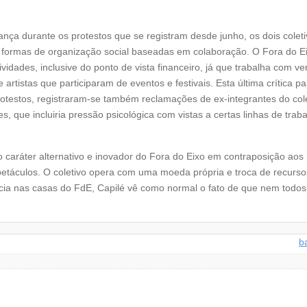
rança durante os protestos que se registram desde junho, os dois colet
s formas de organização social baseadas em colaboração. O Fora do Ei
ividades, inclusive do ponto de vista financeiro, já que trabalha com v
rtistas que participaram de eventos e festivais. Esta última crítica pa
rotestos, registraram-se também reclamações de ex-integrantes do col
 que incluiria pressão psicológica com vistas a certas linhas de traba
 o caráter alternativo e inovador do Fora do Eixo em contraposição aos
petáculos. O coletivo opera com uma moeda própria e troca de recurso
ncia nas casas do FdE, Capilé vê como normal o fato de que nem todo
b