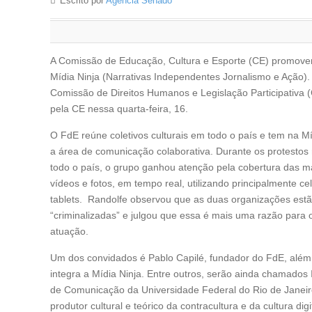
Escrito por
Agência Senado
A Comissão de Educação, Cultura e Esporte (CE) promoverá
Mídia Ninja (Narrativas Independentes Jornalismo e Ação)
Comissão de Direitos Humanos e Legislação Participativa
pela CE nessa quarta-feira, 16.
O FdE reúne coletivos culturais em todo o país e tem na M
a área de comunicação colaborativa. Durante os protestos
todo o país, o grupo ganhou atenção pela cobertura das m
vídeos e fotos, em tempo real, utilizando principalmente ce
tablets. Randolfe observou que as duas organizações est
“criminalizadas” e julgou que essa é mais uma razão para 
atuação.
Um dos convidados é Pablo Capilé, fundador do FdE, além 
integra a Mídia Ninja. Entre outros, serão ainda chamados
de Comunicação da Universidade Federal do Rio de Janeir
produtor cultural e teórico da contracultura e da cultura dig