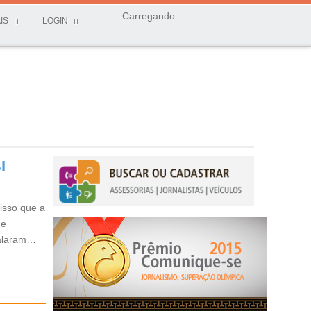
Carregando...
IS
LOGIN
I
isso que a
de
falaram…