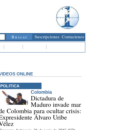
Suscripciones
Contactenos
Libros
Revistas
¿Quienes somos?
VIDEOS ONLINE
POLITICA
Colombia
Dictadura de
Maduro invade mar
de Colombia para ocultar crisis:
Expresidente Álvaro Uribe
Vélez