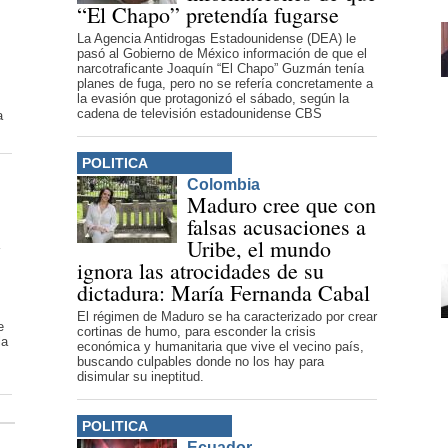
“El Chapo” pretendía fugarse
La Agencia Antidrogas Estadounidense (DEA) le
pasó al Gobierno de México información de que el
narcotraficante Joaquín “El Chapo” Guzmán tenía
planes de fuga, pero no se refería concretamente a
la evasión que protagonizó el sábado, según la
cadena de televisión estadounidense CBS
a
POLITICA
Colombia
Maduro cree que con
falsas acusaciones a
e
Uribe, el mundo
ignora las atrocidades de su
dictadura: María Fernanda Cabal
El régimen de Maduro se ha caracterizado por crear
e
cortinas de humo, para esconder la crisis
la
económica y humanitaria que vive el vecino país,
buscando culpables donde no los hay para
disimular su ineptitud.
POLITICA
Ecuador