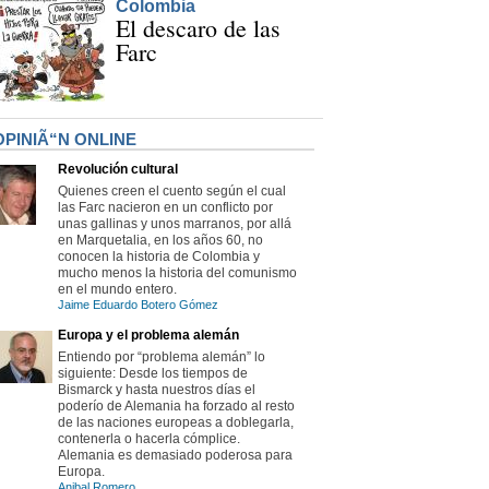
Colombia
El descaro de las
Farc
OPINIÃ“N ONLINE
Revolución cultural
Quienes creen el cuento según el cual
las Farc nacieron en un conflicto por
unas gallinas y unos marranos, por allá
en Marquetalia, en los años 60, no
conocen la historia de Colombia y
mucho menos la historia del comunismo
en el mundo entero.
Jaime Eduardo Botero Gómez
Europa y el problema alemán
Entiendo por “problema alemán” lo
siguiente: Desde los tiempos de
Bismarck y hasta nuestros días el
poderío de Alemania ha forzado al resto
de las naciones europeas a doblegarla,
contenerla o hacerla cómplice.
Alemania es demasiado poderosa para
Europa.
Anibal Romero