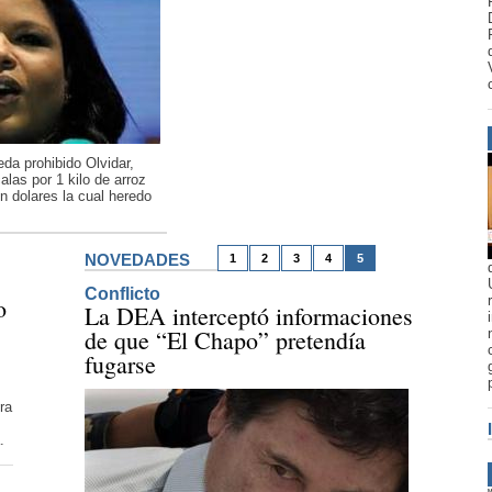
eda prohibido Olvidar,
las por 1 kilo de arroz
n dolares la cual heredo
NOVEDADES
1
2
3
4
5
Conflicto
o
La DEA interceptó informaciones
de que “El Chapo” pretendía
fugarse
ra
.