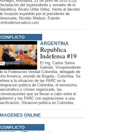
Rionegro, Antioquia, 21 de junio de 2015 (CD).
Declaración del expresidente y senador de la
República, Álvaro Uribe Vélez, frente al decreto
de invasión expedido por el presidente de
Venezuela, Nicolás Maduro. Fuente:
centrodemocratico.com
CONFLICTO
ARGENTINA
Republica
Indefensa #19
El Ing. Carlos Sierra
Galindo, Vicepresidente
de la Federacion Verdad Colombia, delegado de
Uno America, oriundo de Bogota - Colombia. Se
refiere a la situacion de las FARC en la
integracion politica de Colombia, el terrorismo,
narcotrafico y crimen organizado, las
conversaciones que se llevan a cabo entre el
gobierno y las FARC con aspiraciones a una
pacificacion. Situacion poli­tica en Colombia.
IMAGENES ONLINE
CONFLICTO