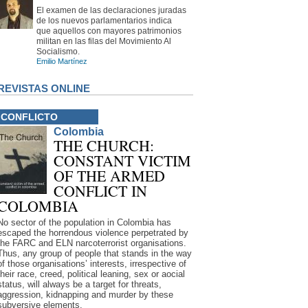
El examen de las declaraciones juradas
de los nuevos parlamentarios indica
que aquellos con mayores patrimonios
militan en las filas del Movimiento Al
Socialismo.
Emilio Martínez
REVISTAS ONLINE
CONFLICTO
Colombia
THE CHURCH:
CONSTANT VICTIM
OF THE ARMED
CONFLICT IN
COLOMBIA
No sector of the population in Colombia has
escaped the horrendous violence perpetrated by
the FARC and ELN narcoterrorist organisations.
Thus, any group of people that stands in the way
of those organisations’ interests, irrespective of
their race, creed, political leaning, sex or aocial
status, will always be a target for threats,
aggression, kidnapping and murder by these
subversive elements.