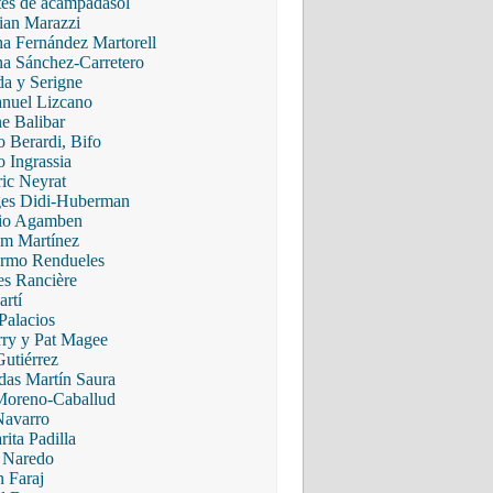
es de acampadasol
tian Marazzi
a Fernández Martorell
ina Sánchez-Carretero
a y Serigne
uel Lizcano
ne Balibar
o Berardi, Bifo
 Ingrassia
ric Neyrat
es Didi-Huberman
io Agamben
em Martínez
ermo Rendueles
es Rancière
artí
Palacios
rry y Pat Magee
Gutiérrez
das Martín Saura
Moreno-Caballud
Navarro
ita Padilla
 Naredo
 Faraj