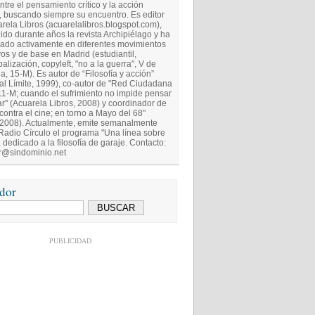
ntre el pensamiento crítico y la acción
a, buscando siempre su encuentro. Es editor
rela Libros (acuarelalibros.blogspot.com),
gido durante años la revista Archipiélago y ha
pado activamente en diferentes movimientos
vos y de base en Madrid (estudiantil,
balización, copyleft, "no a la guerra", V de
a, 15-M). Es autor de “Filosofía y acción”
ial Límite, 1999), co-autor de "Red Ciudadana
 11-M; cuando el sufrimiento no impide pensar
ar" (Acuarela Libros, 2008) y coordinador de
contra el cine; en torno a Mayo del 68"
 2008). Actualmente, emite semanalmente
Radio Círculo el programa "Una línea sobre
, dedicado a la filosofía de garaje. Contacto:
@sindominio.net
dor
PUBLICIDAD