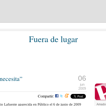
INION
PUBLICO TV
FOTOGALERIA
Fuera de lugar
06
 necesita”
jun
2009
Compartir:
nio Lafuente aparecida en Público el 6 de junio de 2009
Amador