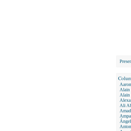
Prese
Colu
Aaron
Alain
Alain
Alexa
Ali 
Amado
Ampa
Ángel
Anton