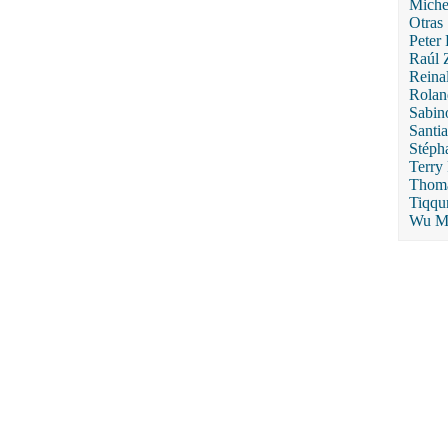
Miche
Otras
Peter 
Raúl 
Reina
Rolan
Sabin
Santi
Stéph
Terry
Thoma
Tiqqu
Wu M