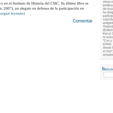
viene e
o en el Instituto de Historia del CSIC. Su último libro se
polític
ir, 2007), un alegato en defensa de la participación en
de Acua
ha diri
. seguir leyendo]
partici
colecti
Comentar
antiglo
Viviend
(Editor
tras el
ni actu
"Con y 
(UNIA,
desde 
el mar"
amador
Busca