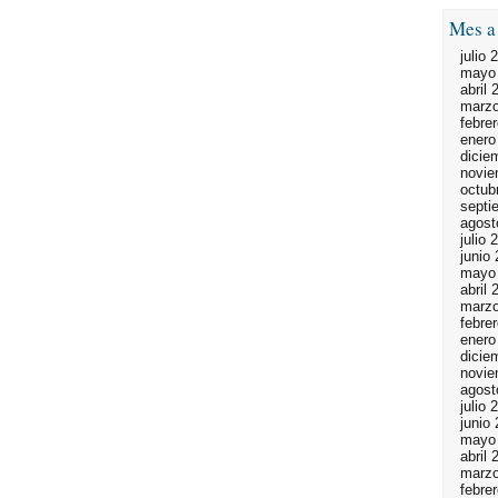
Mes a
julio 
mayo
abril 
marzo
febre
enero
dicie
novie
octub
septi
agost
julio 
junio
mayo
abril 
marzo
febre
enero
dicie
novie
agost
julio 
junio
mayo
abril 
marzo
febre