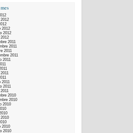
 mes
2012
 2012
2012
 2012
ro 2012
 2012
mbre 2011
mbre 2011
re 2011
embre 2011
o 2011
2011
 2011
 2011
2011
 2011
ro 2011
 2011
mbre 2010
mbre 2010
o 2010
2010
 2010
 2010
2010
 2010
ro 2010