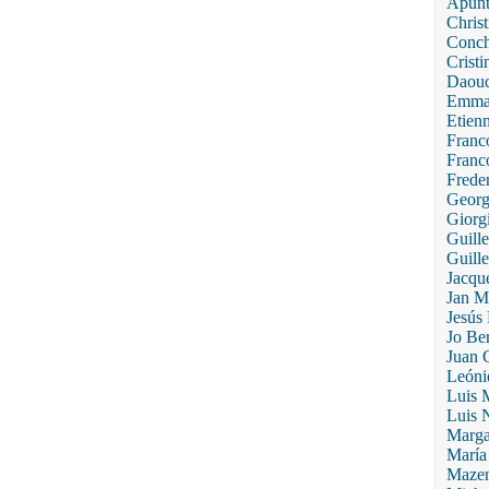
Apunt
Chris
Conch
Crist
Daoud
Emman
Etien
Franc
Franco
Frede
Georg
Giorg
Guill
Guill
Jacqu
Jan M
Jesús 
Jo Be
Juan 
Leóni
Luis 
Luis 
Margar
María
Mazen