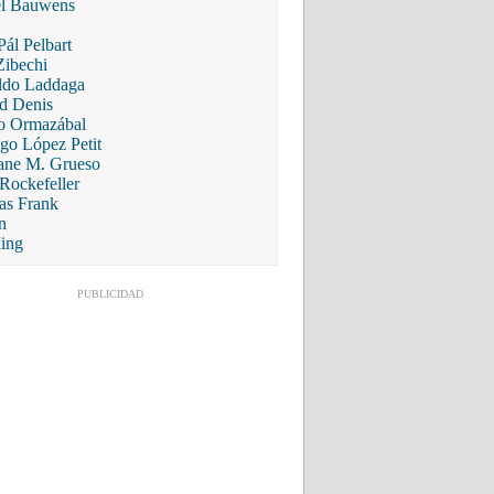
l Bauwens
Pál Pelbart
Zibechi
ldo Laddaga
d Denis
o Ormazábal
ago López Petit
ane M. Grueso
 Rockefeller
s Frank
n
ing
PUBLICIDAD