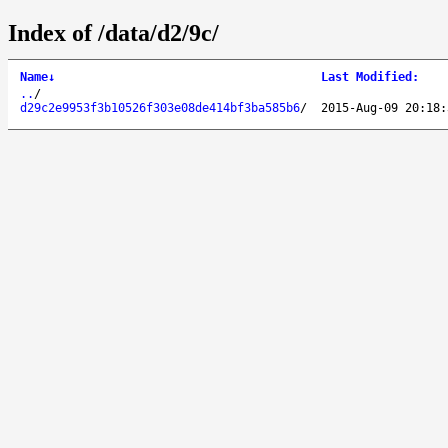
Index of /data/d2/9c/
Name
↓
Last Modified
:
..
/
d29c2e9953f3b10526f303e08de414bf3ba585b6
/
2015-Aug-09 20:18: