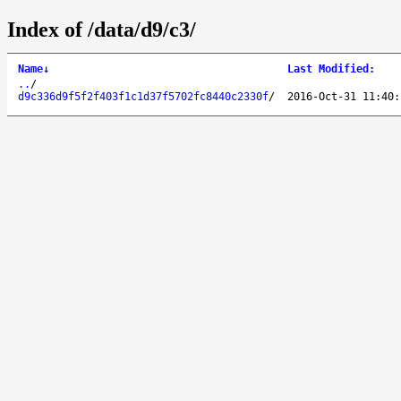
Index of /data/d9/c3/
Name
↓
Last Modified
:
..
/
d9c336d9f5f2f403f1c1d37f5702fc8440c2330f
/
2016-Oct-31 11:40: