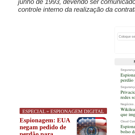
junho de 1993, devendo ser comunicado
controle interno da realização da contra
Segurança 
Espion
perdão
Segurança 
Privaci
redes s
Negócios .
Wikilea
ESPECIAL » ESPIONAGEM DIGITAL
que im
Espionagem: EUA
Cloud Comp
Espion
negam pedido de
bolso d
perdão para