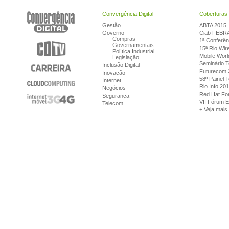
Convergência Digital
Coberturas 
Gestão
ABTA 2015
Governo
Ciab FEBR
Compras
1ª Conferên
Governamentais
15ª Rio Wir
Política Industrial
Mobile Wor
Legislação
Seminário 
Inclusão Digital
Futurecom 
Inovação
58º Painel T
Internet
Rio Info 20
Negócios
Red Hat Fo
Segurança
VII Fórum E
Telecom
+ Veja mais