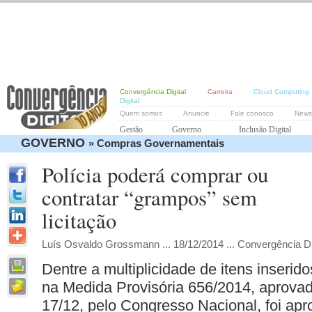
Convergência Digital
Carreira
Cloud Computing
Digital
Quem somos
Anuncie
Fale conosco
Newsl
Gestão
Governo
Inclusão Digital
GOVERNO
» Compras Governamentais
Polícia poderá comprar ou
contratar “grampos” sem
licitação
Luís Osvaldo Grossmann ... 18/12/2014 ... Convergência Di
Dentre a multiplicidade de itens inserido
na Medida Provisória 656/2014, aprovad
17/12, pelo Congresso Nacional, foi ap