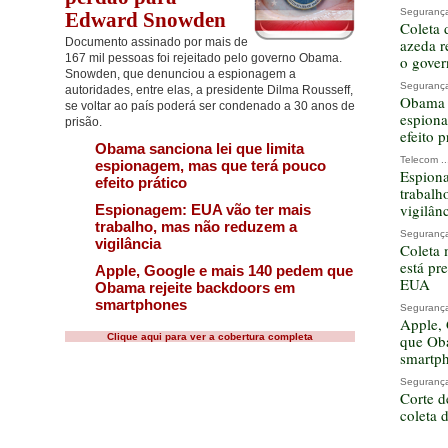
Segurança 
Edward Snowden
Coleta 
Documento assinado por mais de
azeda r
167 mil pessoas foi rejeitado pelo governo Obama.
o gove
Snowden, que denunciou a espionagem a
Segurança 
autoridades, entre elas, a presidente Dilma Rousseff,
Obama s
se voltar ao país poderá ser condenado a 30 anos de
espiona
prisão.
efeito p
Obama sanciona lei que limita
Telecom ..
espionagem, mas que terá pouco
Espion
efeito prático
trabalh
vigilân
Espionagem: EUA vão ter mais
trabalho, mas não reduzem a
Segurança 
vigilância
Coleta
está pre
Apple, Google e mais 140 pedem que
EUA
Obama rejeite backdoors em
smartphones
Segurança 
Apple,
Clique aqui para ver a cobertura completa
que Ob
smartp
Segurança 
Corte d
coleta 